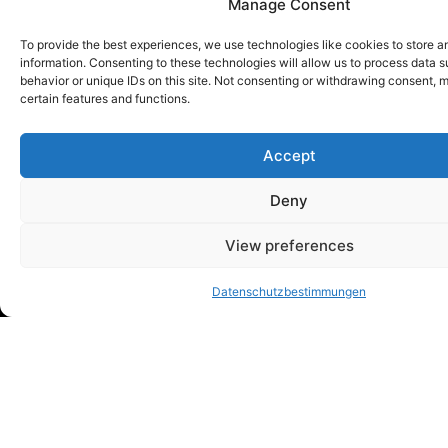
Manage Consent
Sheffield Haworth in Zahlen:
To provide the best experiences, we use technologies like cookies to store 
information. Consenting to these technologies will allow us to process data 
behavior or unique IDs on this site. Not consenting or withdrawing consent, 
200
+
600
+
30
%
Gegründet
Anwesenheit
certain features and functions.
in
in
Mitarbeiter
Kunden
Geschlechtervielfal
1993
15
Accept
auf der
und
bei den weltweiten
ganzen
Wachstum
Praktika der letzten
Deny
globale
Welt
2 Jahre
Standorte
View preferences
Datenschutzbestimmungen
Wir arbeiten mit führenden
Unternehmen zusammen, von den
Fortune 500 bis hin zu
technologischen Disruptoren, um
ihnen zu helfen, ihr Potenzial
auszuschöpfen.