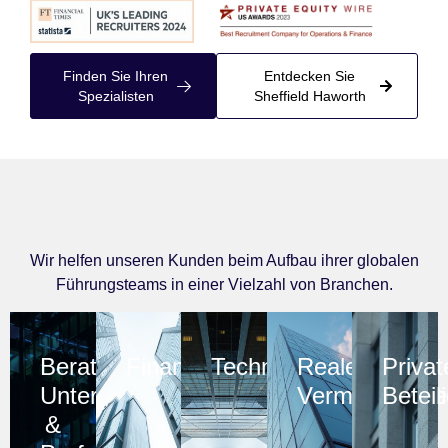
Finden Sie Ihren
Entdecken Sie
Spezialisten
Sheffield Haworth
Wir helfen unseren Kunden beim Aufbau ihrer globalen
Führungsteams in einer Vielzahl von Branchen.
Beratung,
Finanzdienstleistungen
Technologie
Reale
Privat
Unternehmensdienstleistungen
Vermögenswe
Beteil
&