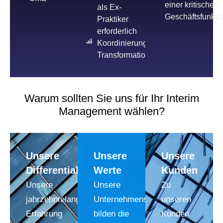
einer kritischen
als Ex-
Geschäftsfunkti
Praktiker
erforderlich
Koordinierung mehrerer
Transformationsprogramme
Warum sollten Sie uns für Ihr Interim
Management wählen?
Unsere
Unsere
Unsere
Differentiale
Werte
Kunden
Unsere
Unsere
Zu
jahrzehntelange
Unternehmenswerte
unseren
Erfahrung
bilden die
Kunden