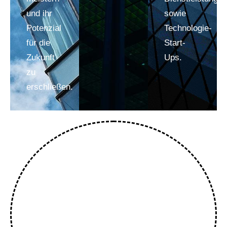
und ihr
sowie
Potenzial
Technologie-
für die
Start-
Zukunft
Ups.
zu
erschließen.