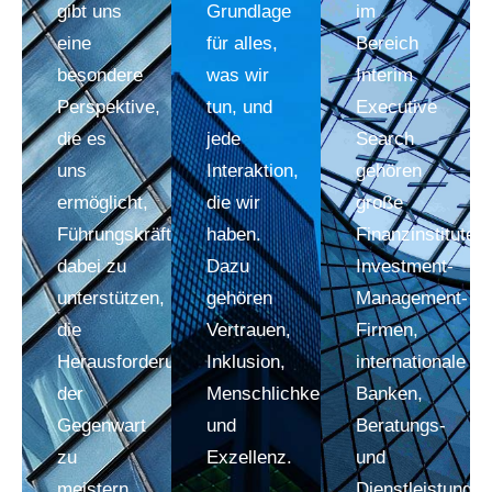
gibt uns
Grundlage
im
eine
für alles,
Bereich
besondere
was wir
Interim
Perspektive,
tun, und
Executive
die es
jede
Search
uns
Interaktion,
gehören
ermöglicht,
die wir
große
Führungskräfte
haben.
Finanzinstitute,
dabei zu
Dazu
Investment-
unterstützen,
gehören
Management-
die
Vertrauen,
Firmen,
Herausforderungen
Inklusion,
internationale
der
Menschlichkeit
Banken,
Gegenwart
und
Beratungs-
zu
Exzellenz.
und
meistern
Dienstleistungs