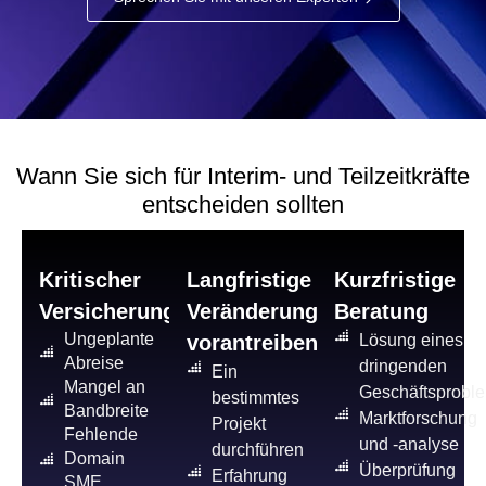
Wann Sie sich für Interim- und Teilzeitkräfte
entscheiden sollten
Kritischer
Langfristige
Kurzfristige
Versicherungsschutz
Veränderung
Beratung
Ungeplante
vorantreiben
Lösung eines
Abreise
dringenden
Ein
Mangel an
Geschäftsprobl
bestimmtes
Bandbreite
Marktforschung
Projekt
Fehlende
und -analyse
durchführen
Domain
Überprüfung
Erfahrung
SME