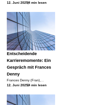
12. Juni 2025
4 min lesen
Career Moments sprechen wir
mit außergewöhnlichen
Führungspersönlichkeiten, um
die Momente aufzudecken, die
ihre Karriere und ihre
Entscheidende
Karrieremomente: Ein
Gespräch mit Frances
Denny
Frances Denny (Fran),
12. Juni 2025
4 min lesen
geschäftsführende Direktorin
bei Sheffield Haworth und
Leiterin der Arbeitsgruppe für
sozioökonomische Vielfalt des