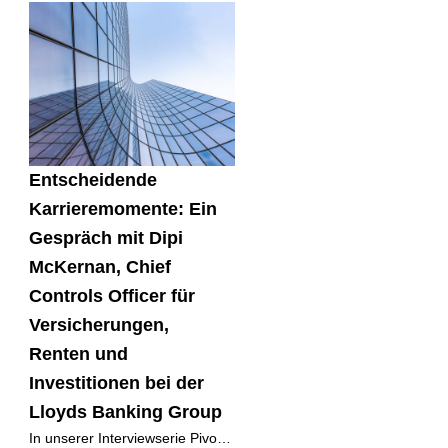
Berater von
Unternehmenssoftwarefirmen,
der sich darauf konzentriert,
nationalen und
Entscheidende
Karrieremomente: Ein
Gespräch mit Dipi
McKernan, Chief
Controls Officer für
Versicherungen,
Renten und
Investitionen bei der
Lloyds Banking Group
In unserer Interviewserie Pivotal