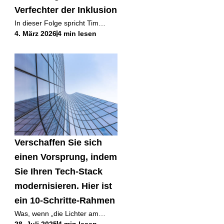
Verfechter der Inklusion
In dieser Folge spricht Tim
4. März 2026
4 min lesen
Sheffield, Vorsitzender von
Sheffield Haworth, mit Srin
Madipalli, Serienunternehmer,
Technologe und Gründer von
People and
Verschaffen Sie sich
einen Vorsprung, indem
Sie Ihren Tech-Stack
modernisieren. Hier ist
ein 10-Schritte-Rahmen
Was, wenn „die Lichter am