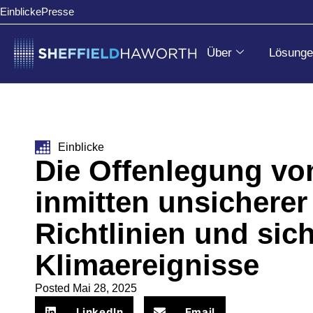
Einblicke
Presse
Über
Lösunge
Einblicke
Die Offenlegung vo
inmitten unsicherer
Richtlinien und sic
Klimaereignisse
Posted
Mai 28, 2025
LinkedIn
Email