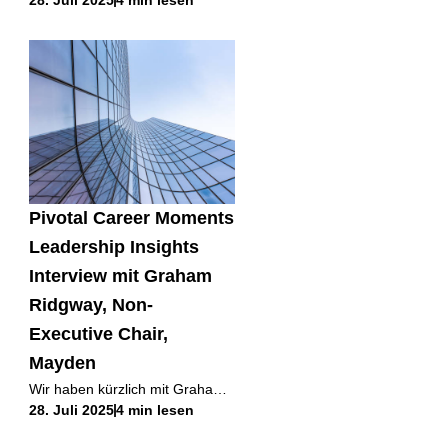
28. Juli 2025
4 min lesen
Leuchten halten“ die Zukunft
Ihres Unternehmens gefährdet?
In der heutigen unerbittlichen
digitalen Landschaft ist die
Pivotal Career Moments
Leadership Insights
Interview mit Graham
Ridgway, Non-
Executive Chair,
Mayden
Wir haben kürzlich mit Graham
28. Juli 2025
4 min lesen
Ridgway gesprochen, einem
erfahrenen Vorsitzenden und