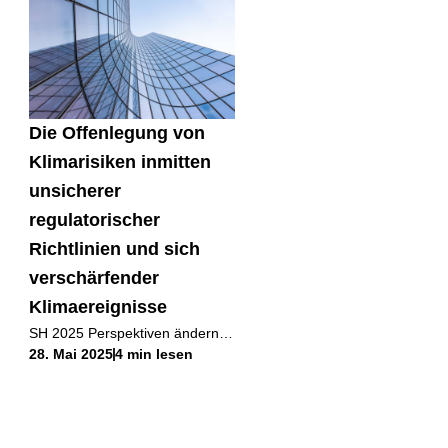
Unternehmens, erzählt, wie
gelebte
Die Offenlegung von
Klimarisiken inmitten
unsicherer
regulatorischer
Richtlinien und sich
verschärfender
Klimaereignisse
SH 2025 Perspektiven ändern
28. Mai 2025
4 min lesen
Beratung Seit Anfang 2025 hat
sich der geopolitische
Schwerpunkt verlagert.
Verteidigungsbudgets,
Inflationskontrolle und die