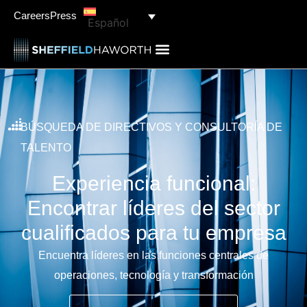
content
Careers
Press
Español
BÚSQUEDA DE DIRECTIVOS Y CONSULTORÍA DE
TALENTO
Experiencia funcional:
Encontrar líderes del sector
cualificados para tu empresa
Encuentra líderes en las funciones centrales de
operaciones, tecnología y transformación