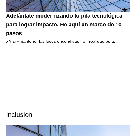
Adelántate modernizando tu pila tecnológica
Mo
para lograr impacto. He aquí un marco de 10
Ju
Ent
pasos
Bra
¿Y si «mantener las luces encendidas» en realidad está
poniendo en peligro el futuro de tu empresa? En el implacable
Inclusion