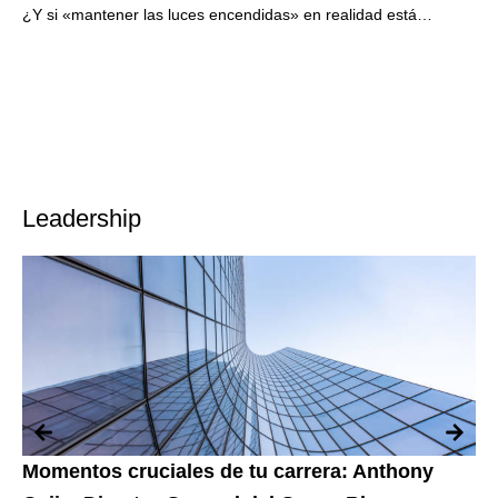
¿Y si «mantener las luces encendidas» en realidad está
poniendo en peligro el futuro de tu empresa? En el implacable
Leadership
Momentos cruciales de tu carrera: Anthony
¿E