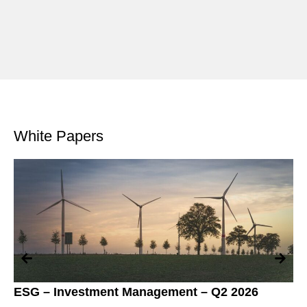
Haworth, habla con Srin Madipalli, emprendedor en serie,
tecnólogo y fundador tanto
White Papers
ESG – Investment Management – Q2 2026
Th