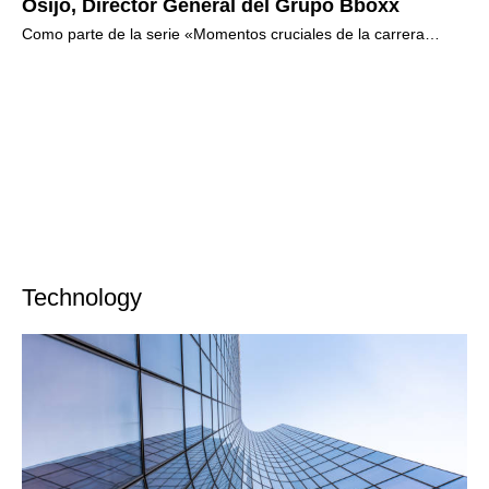
Osijo, Director General del Grupo Bboxx
in
Como parte de la serie «Momentos cruciales de la carrera
Ap
profesional» de Sheffield Haworth, hablamos con altos
El
directivos cuyas trayectorias
des
qu
Technology