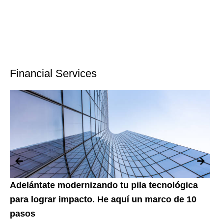
Financial Services
Adelántate modernizando tu pila tecnológica
We
Est
para lograr impacto. He aquí un marco de 10
con
pasos