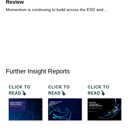
Review
R
Momentum is continuing to build across the ESG and
The
Responsible Investment hiring market. Q2 brought a clear
reg
increase in junior-to-mid-level
in
Further Insight Reports
CLICK TO
CLICK TO
CLICK TO
READ
READ
READ