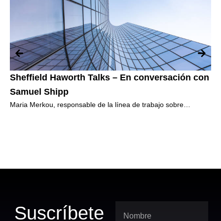
Sheffield Haworth Talks – En conversación con
Sh
Samuel Shipp
Sa
Maria Merkou, responsable de la línea de trabajo sobre
Mar
Neurodiversidad en Sheffield Haworth, habla con Samuel Shipp,
Neu
becario de Sheffield
bec
Suscríbete