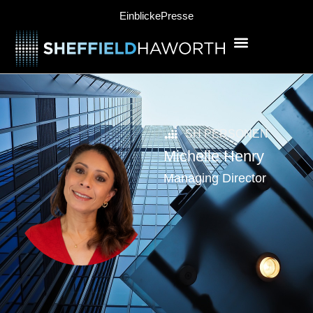
Einblicke
Presse
SH PERSONEN
Michelle Henry
Managing Director