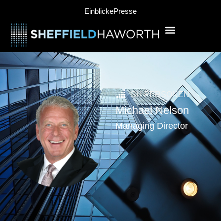
Einblicke
Presse
SH PERSONEN
Michael Nelson
Managing Director