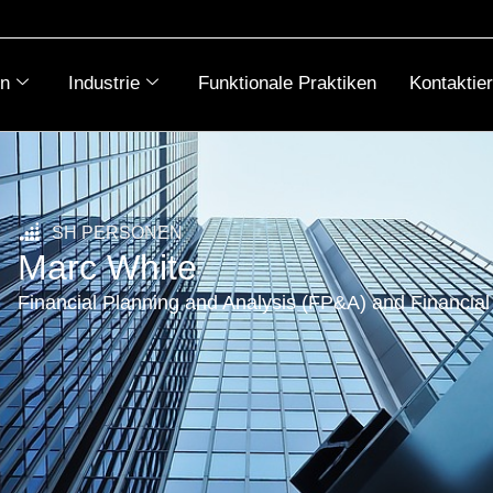
n
Industrie
Funktionale Praktiken
Kontaktie
SH PERSONEN
Marc White
Financial Planning and Analysis (FP&A) and Financia