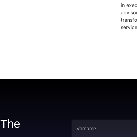
in exe
adviso
transfo
servic
r The