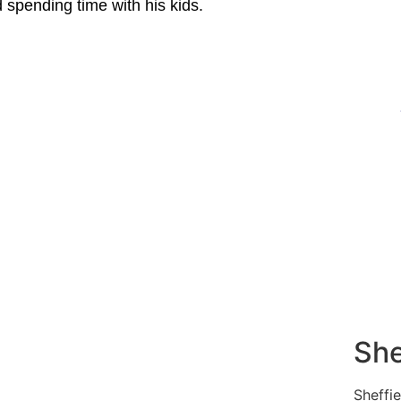
 spending time with his kids.
She
Sheffi