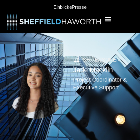
Einblicke
Presse
SH PERSONEN
Jade Macklin
Project Coordinator &
Executive Support