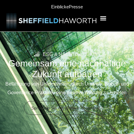
Einblicke
Presse
ESG & NACHHALTIGKEIT
Gemeinsam eine nachhaltige
Zukunft aufbauen
Befähigung von Unternehmen, durch Umwelt-, Sozial- und
Governance-Praktiken eine positive Wirkung zu erzielen
Sprechen Sie mit unseren Experten