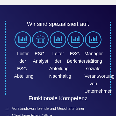
Wir sind spezialisiert auf:
Leiter
ESG-
Leiter
ESG-
Manager
der
Analyst
der
Berichterstattung
für
ESG-
Abteilung
soziale
Abteilung
Nachhaltig
Verantwortung
von
Unternehmen
Funktionale Kompetenz
Vorstandsvorsitzende und Geschäftsführer
Chief Investment Office