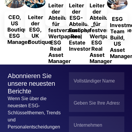
Leiter
Leiter
Leiter
der
der
der
CEO,
Leiter
Abteilung
ESG-
Abteilung
ESG
US
der
für
Abteilung,
für
Investm
Boutique
ESG,
festverzinsliche
Europa,
festverzinsliche
Team
ESG
UK
Wertpapiere,
Real
Wertpapiere,
Build,
Manager
Boutique
ESG
Estate
ESG
US
Real
Investor
Real
Asset
Asset
Asset
Manage
Manager
Manager
Abonnieren Sie
unsere neuesten
Berichte
Wenn Sie über die
neuesten ESG-
Schlüsselthemen, Trends
und
Personalentscheidungen