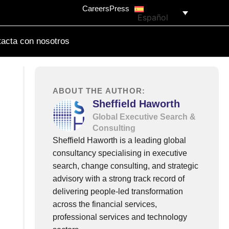
Careers
Press
Español
acta con nosotros
ABOUT THE AUTHOR:
Sheffield Haworth
Global Executive Search &
Consulting
Sheffield Haworth is a leading global
consultancy specialising in executive
search, change consulting, and strategic
advisory with a strong track record of
delivering people-led transformation
across the financial services,
professional services and technology