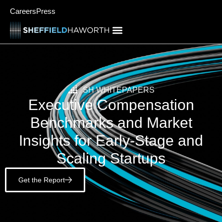
Careers
Press
SH WHITEPAPERS
Executive Compensation
Benchmarks and Market
Insights for Early-Stage and
Scaling Startups
Get the Report