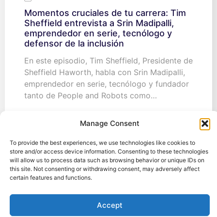
Momentos cruciales de tu carrera: Tim
Sheffield entrevista a Srin Madipalli,
emprendedor en serie, tecnólogo y
defensor de la inclusión
En este episodio, Tim Sheffield, Presidente de
Sheffield Haworth, habla con Srin Madipalli,
emprendedor en serie, tecnólogo y fundador
tanto de People and Robots como…
Manage Consent
28 de julio de 2025
To provide the best experiences, we use technologies like cookies to
store and/or access device information. Consenting to these technologies
Adelántate modernizando tu pila
will allow us to process data such as browsing behavior or unique IDs on
tecnológica para lograr impacto. He aquí
this site. Not consenting or withdrawing consent, may adversely affect
un marco de 10 pasos
certain features and functions.
¿Y si «mantener las luces encendidas» en
realidad está poniendo en peligro el futuro de
Accept
tu empresa? En el implacable panorama