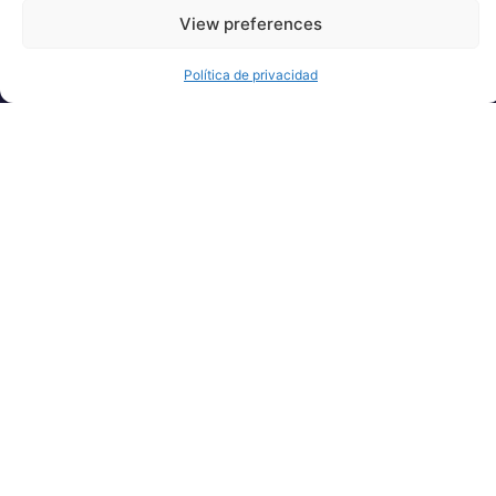
MOMENTOS
View preferences
CRUCIALES DE LA
CARRERA
Política de privacidad
PROFESIONAL
HASTA LAS
TENDENCIAS
EMERGENTES EN
LIDERAZGO,
ESTRATEGIA Y
TECNOLOGÍA,
PROPORCIONAMOS
IDEAS QUE
CAPACITAN A LOS
EJECUTIVOS PARA
NAVEGAR POR EL
CAMBIO Y
APROVECHAR LAS
OPORTUNIDADES.