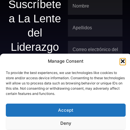
Suscríbete
a La Lente
del
Liderazgo
UNA PERSPECTIVA
Manage Consent
MENSUAL CURADA
Al enviar tu dirección
SOBRE EL
To provide the best experiences, we use technologies like cookies to
de correo electrónico,
LIDERAZGO, LA
store and/or access device information. Consenting to these technologies
aceptas que un
EVOLUCIÓN DE LA
will allow us to process data such as browsing behavior or unique IDs on
CARRERA
representante de Sheffield
this site. Not consenting or withdrawing consent, may adversely affect
EJECUTIVA Y LAS
certain features and functions.
Haworth se ponga en
FUERZAS QUE
contacto contigo.
CONFIGURAN EL
Accept
FUTURO DEL
Suscríbete
TRABAJO.
Deny
DESDE LOS