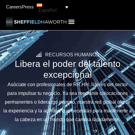
Careers
Press
Español
RECURSOS HUMANOS
Libera el poder del talento
excepcional
Asóciate con profesionales de RR.HH. líderes del sector
para impulsar tu negocio. Ya sea mediante colocaciones
permanentes o liderazgo interino, nuestra red global ofrece
la experiencia y la agilidad que necesitas para mantenerte a
la cabeza en un mundo que cambia rápidamente.
Habla con nuestros expertos