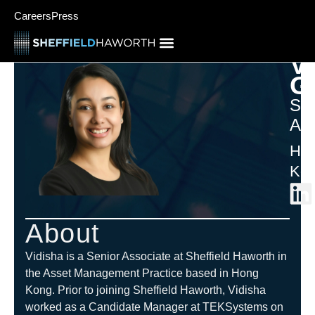
Careers
Press
V
G
Sen
Ass
Ho
Ko
About
Vidisha is a Senior Associate at Sheffield Haworth in
the Asset Management Practice based in Hong
Kong. Prior to joining Sheffield Haworth, Vidisha
worked as a Candidate Manager at TEKSystems on