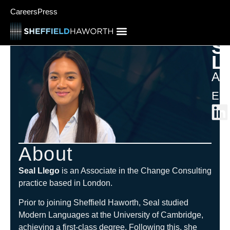
Careers
Press
S
L
Ass
Eur
About
Seal Llego
is an Associate in the Change Consulting
practice based in London.
Prior to joining Sheffield Haworth, Seal studied
Modern Languages at the University of Cambridge,
achieving a first-class degree. Following this, she