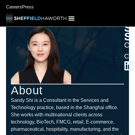
Careers
Press
S
S
Con
Chi
About
Sandy Shi is a Consultant in the Services and
Technology practice, based in the Shanghai office.
She works with multinational clients across
technology, BioTech, FMCG, retail, E-commerce,
pharmaceutical, hospitality, manufacturing, and the