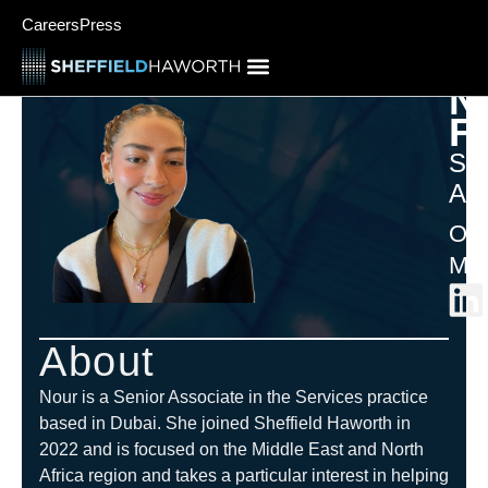
Careers
Press
N
F
Sen
Ass
Ori
Med
About
Nour is a Senior Associate in the Services practice
based in Dubai. She joined Sheffield Haworth in
2022 and is focused on the Middle East and North
Africa region and takes a particular interest in helping