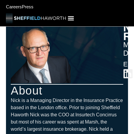
Careers
Press
N
R
Ma
Dir
Eur
About
Nick is a Managing Director in the Insurance Practice
based in the London office. Prior to joining Sheffield
Haworth Nick was the COO at Insurtech Concirrus
but most of his career was spent at Marsh, the
world’s largest insurance brokerage. Nick held a