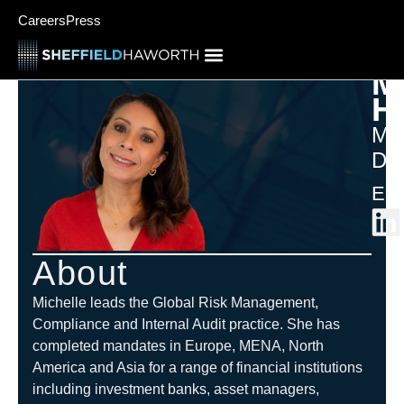
Careers
Press
M
H
Ma
Dir
Eur
About
Michelle leads the Global Risk Management,
Compliance and Internal Audit practice. She has
completed mandates in Europe, MENA, North
America and Asia for a range of financial institutions
including investment banks, asset managers,