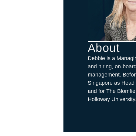
About
Debbie is a Managing
and hiring, on-boa
management. Before 
Singapore as Head o
and for The Blomfie
Holloway University