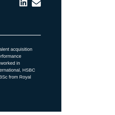
lent acquisition
erformance
 worked in
ternational, HSBC
 BSc from Royal