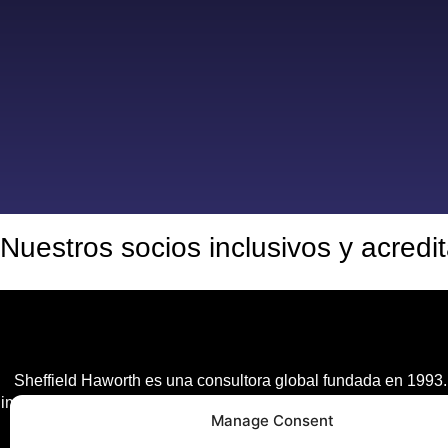
Nuestros socios inclusivos y acredi
Sheffield Haworth es una consultora global fundada en 1993.
impacto año tras año, proporcionando a los clientes una vent
Manage Consent
ser la consultora global líder