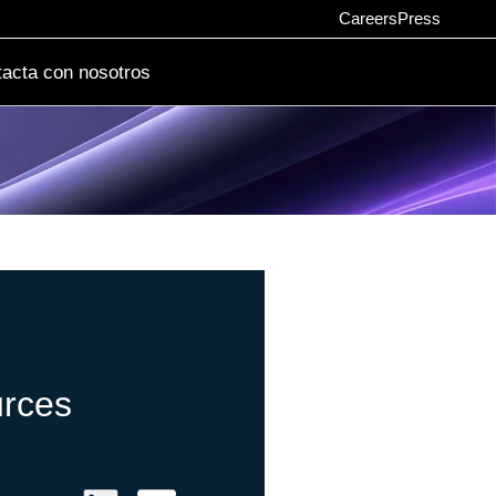
Careers
Press
acta con nosotros
rces