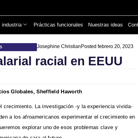
industria
Prácticas funcionales
Nuestras ideas
Cont
Josephine Christian
Posted
febrero 20, 2023
TS
larial racial en EEUU
cios Globales, Sheffield Haworth
 crecimiento. La investigación -y la experiencia vivida-
en a los afroamericanos experimentar el crecimiento en
queremos explorar uno de esos problemas clave y
ericana de cara al futuro.