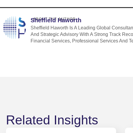
Sheffield Haworth
ABOUT THE AUTHOR
Sheffield Haworth Is A Leading Global Consulta
And Strategic Advisory With A Strong Track Rec
Financial Services, Professional Services And T
Related Insights