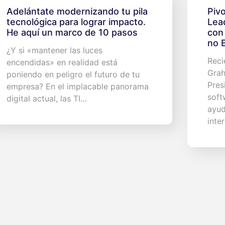
Adelántate modernizando tu pila
Piv
tecnológica para lograr impacto.
Lea
He aquí un marco de 10 pasos
con
no 
¿Y si «mantener las luces
Reci
encendidas» en realidad está
Grah
poniendo en peligro el futuro de tu
Pres
empresa? En el implacable panorama
soft
digital actual, las TI…
ayud
inte