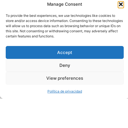
Manage Consent
nuestras vidas.
To provide the best experiences, we use technologies like cookies to
store and/or access device information. Consenting to these technologies
will allow us to process data such as browsing behavior or unique IDs on
this site. Not consenting or withdrawing consent, may adversely affect
ABOUT THE AUTHOR
Sheffield Haworth
certain features and functions.
Sheffield Haworth Is A Leading Global Consultancy Specialising
In Executive Search, Change Consulting, And Strategic Advisory
Accept
With A Strong Track Record Of Delivering People-Led
Transformation Across The Financial Services, Professional
Services And Technology Sectors.
Deny
View preferences
Política de privacidad
Related Insights