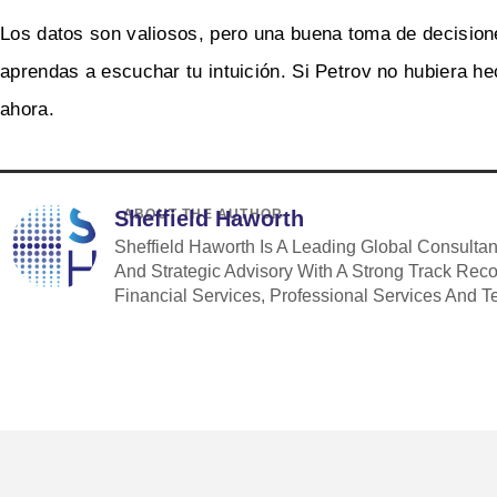
Los datos son valiosos, pero una buena toma de decision
aprendas a escuchar tu intuición. Si Petrov no hubiera hec
ahora.
Sheffield Haworth
ABOUT THE AUTHOR
Sheffield Haworth Is A Leading Global Consulta
And Strategic Advisory With A Strong Track Rec
Financial Services, Professional Services And T