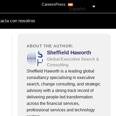
Careers
Press
Español
acta con nosotros
ABOUT THE AUTHOR:
Sheffield Haworth
Global Executive Search &
Consulting
Sheffield Haworth is a leading global
consultancy specialising in executive
search, change consulting, and strategic
advisory with a strong track record of
delivering people-led transformation
across the financial services,
professional services and technology