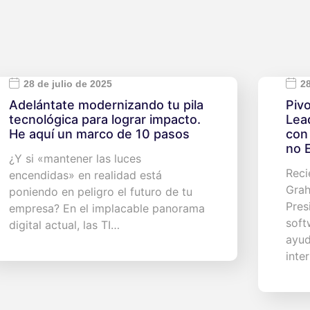
28 de julio de 2025
28
Adelántate modernizando tu pila
Piv
tecnológica para lograr impacto.
Lea
He aquí un marco de 10 pasos
con
no 
¿Y si «mantener las luces
Reci
encendidas» en realidad está
Grah
poniendo en peligro el futuro de tu
Pres
empresa? En el implacable panorama
soft
digital actual, las TI…
ayud
inte