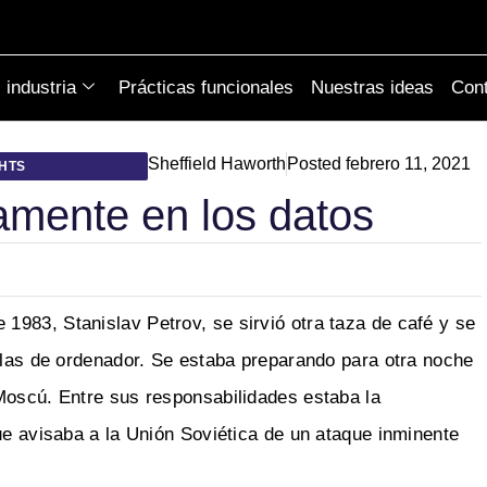
industria
Prácticas funcionales
Nuestras ideas
Cont
Sheffield Haworth
Posted
febrero 11, 2021
GHTS
gamente en los datos
983, Stanislav Petrov, se sirvió otra taza de café y se
allas de ordenador. Se estaba preparando para otra noche
Moscú. Entre sus responsabilidades estaba la
ue avisaba a la Unión Soviética de un ataque inminente