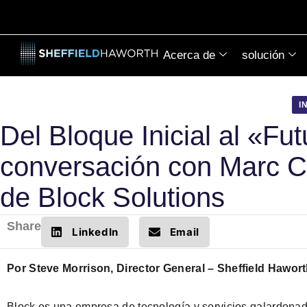
Acerca de
solución
I
Del Bloque Inicial al «Fu
conversación con Marc C
de Block Solutions
Share
LinkedIn
Email
Por Steve Morrison, Director General – Sheffield Hawor
Block es una empresa de tecnología y servicios galardonad