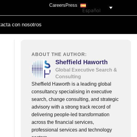
Careers
Press
Español
acta con nosotros
ABOUT THE AUTHOR:
Sheffield Haworth
Global Executive Search &
Consulting
Sheffield Haworth is a leading global
consultancy specialising in executive
search, change consulting, and strategic
advisory with a strong track record of
delivering people-led transformation
across the financial services,
professional services and technology