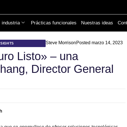
industria
Prácticas funcionales
Nuestras ideas
Cont
Steve Morrison
Posted
marzo 14, 2023
NSIGHTS
turo Listo» – una
hang, Director General
th
a que se enorgullece de ofrecer soluciones tecnológicas