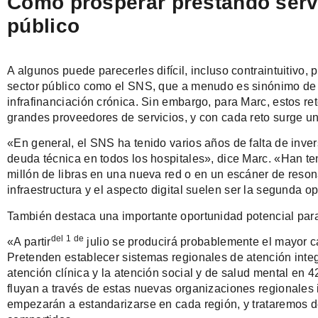
Cómo prosperar prestando servi
público
A algunos puede parecerles difícil, incluso contraintuitivo
sector público como el SNS, que a menudo es sinónimo de b
infrafinanciación crónica. Sin embargo, para Marc, estos re
grandes proveedores de servicios, y con cada reto surge u
«En general, el SNS ha tenido varios años de falta de invers
deuda técnica en todos los hospitales», dice Marc. «Han ten
millón de libras en una nueva red o en un escáner de resona
infraestructura y el aspecto digital suelen ser la segunda o
También destaca una importante oportunidad potencial para
del 1 de
«A partir
julio se producirá probablemente el mayor
Pretenden establecer sistemas regionales de atención integ
atención clínica y la atención social y de salud mental en 
fluyan a través de estas nuevas organizaciones regionales
empezarán a estandarizarse en cada región, y trataremos 