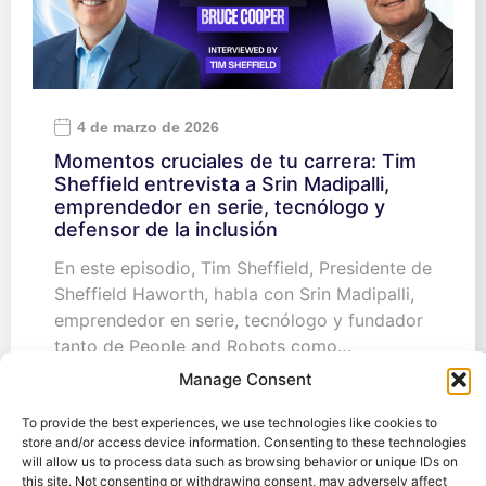
4 de marzo de 2026
Momentos cruciales de tu carrera: Tim
Sheffield entrevista a Srin Madipalli,
emprendedor en serie, tecnólogo y
defensor de la inclusión
En este episodio, Tim Sheffield, Presidente de
Sheffield Haworth, habla con Srin Madipalli,
emprendedor en serie, tecnólogo y fundador
tanto de People and Robots como…
Manage Consent
To provide the best experiences, we use technologies like cookies to
store and/or access device information. Consenting to these technologies
28 de julio de 2025
will allow us to process data such as browsing behavior or unique IDs on
Adelántate modernizando tu pila
this site. Not consenting or withdrawing consent, may adversely affect