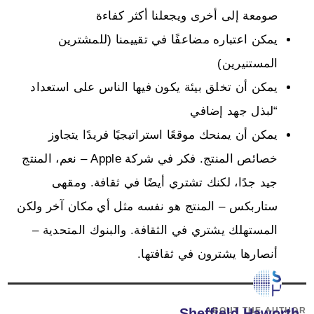
صومعة إلى أخرى ويجعلنا أكثر كفاءة
يمكن اعتباره مضاعفًا في تقييمنا (للمشترين
المستنيرين)
يمكن أن تخلق بيئة يكون فيها الناس على استعداد
“لبذل جهد إضافي
يمكن أن يمنحك موقعًا استراتيجيًا فريدًا يتجاوز
خصائص المنتج. فكر في شركة Apple – نعم، المنتج
جيد جدًا، لكنك تشتري أيضًا في ثقافة. ومقهى
ستاربكس – المنتج هو نفسه مثل أي مكان آخر ولكن
المستهلك يشتري في الثقافة. والبنوك المتحدية –
أنصارها يشترون في ثقافتها.
ABOUT THE AUTHOR
Sheffield Haworth