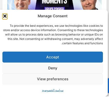
Manage Consent
To provide the best experiences, we use technologies like cookies to
store and/or access device information. Consenting to these technologies
4 مارس، 2026
will allow us to process data such as browsing behavior or unique IDs on
this site. Not consenting or withdrawing consent, may adversely affect
لحظات مهنية محورية: تيم شيفيلد يجري مقابلة
certain features and functions.
مع سرين ماديبالي، رائد الأعمال المتسلسل،
ورائد الأعمال المتسلسل، والتقني والمدافع عن
الشمول
Accept
في هذه الحلقة، يتحدث تيم شيفيلد، رئيس مجلس
Deny
إدارة شيفيلد هاوورث، مع سرين ماديبالي، رائد
الأعمال المتسلسل، والتقني، ومؤسس كل من
View preferences
People and Robots و…
سياسة الخصوصية
28 يوليو، 2025