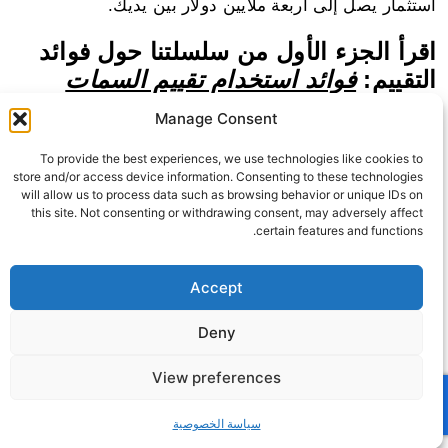
استثمار يصل إلى أربعة ملايين دولار بين يديك.
اقرأ الجزء الأول من سلسلتنا حول فوائد
التقييم:
فوائد استخدام تقييم السمات
لاختيار المرشحين وتوظيفهم
.
Manage Consent
اقرأ الجزء الثاني من سلسلتنا هنا:
كيف
To provide the best experiences, we use technologies like cookies to
يساعد التقييم على تعزيز التنوع والشمول.
store and/or access device information. Consenting to these technologies
will allow us to process data such as browsing behavior or unique IDs on
this site. Not consenting or withdrawing consent, may adversely affect
certain features and functions.
عن أنيت أندروز
Accept
آنيت هي مدربة تنفيذية ومستشارة موارد بشرية تدعم
Deny
الأفراد والمؤسسات على مستوى العالم لتحقيق إمكاناتهم
View preferences
الكاملة.
سياسة الخصوصية
عملت أنيت، التي شغلت سابقاً منصب الرئيس التنفيذي