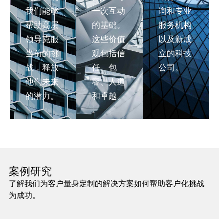
我们能够
一次互动
询和专业
帮助高层
的基础。
服务机构
领导克服
这些价值
以及新成
当前的挑
观包括信
立的科技
战，释放
任、包
公司。
他们未来
容、人道
的潜力。
和卓越。
案例研究
了解我们为客户量身定制的解决方案如何帮助客户化挑战
为成功。