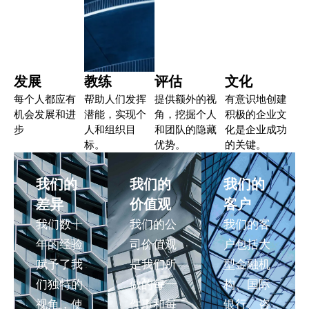
发展
教练
评估
文化
每个人都应有
帮助人们发挥
提供额外的视
有意识地创建
机会发展和进
潜能，实现个
角，挖掘个人
积极的企业文
步
人和组织目
和团队的隐藏
化是企业成功
标。
优势。
的关键。
我们的
我们的
我们的
差异
价值观
客户
我们数十
我们的公
我们的客
年的经验
司价值观
户包括大
赋予了我
是我们所
型金融机
们独特的
做的每一
构、国际
视角，使
件事和每
银行、咨