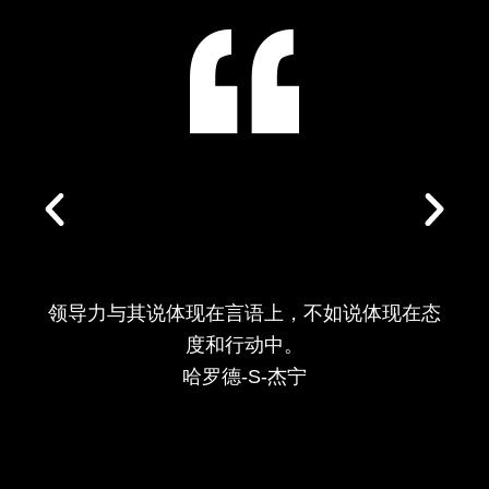
整合
级管
过程
理层
中，
发生
一些
了几
职位
次变
出现
动。
重复
领导力与其说体现在言语上，不如说体现在态
度和行动中。
哈罗德-S-杰宁