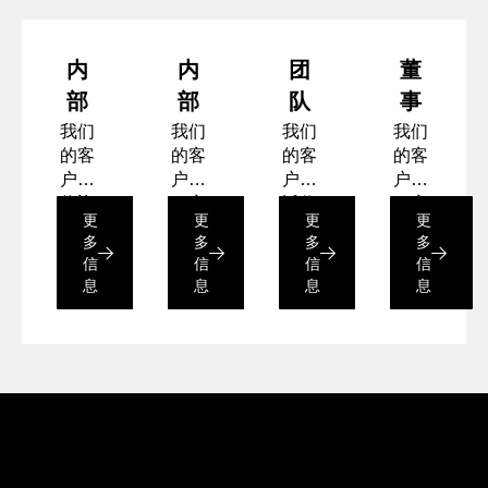
内
内
团
董
部
部
队
事
入
遴
整
会
我们
我们
我们
我们
的客
的客
的客
的客
职
选
合
评
户即
户是
户最
户是
培
（董
估
将迎
一家
近收
一家
更
更
更
更
训
事
来一
在海
购了
上市
多
多
多
多
位新
外设
一家
资产
会）
信
信
信
信
的总
立新
英国
管理
息
息
息
息
经
实体
公司
公
理。
的大
集
司。
型保
团。
最
险企
因
近，
业
此，
他们
领导
的董
团队
事会
正在
和高