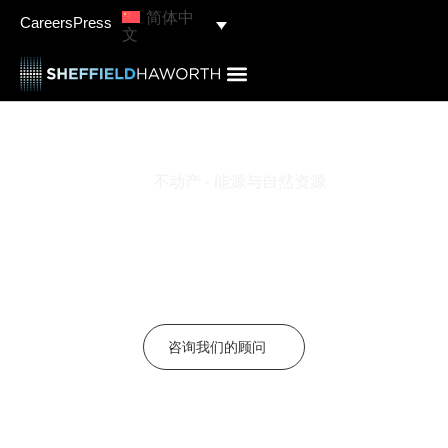
简体中
Careers
Press
文
不动产 - 能源与自然资源
能源与自然资源：实
现净零排放
该部门需要雄心勃勃、勇于创新的人才和领导力，以实现净
零排放目标
咨询我们的顾问