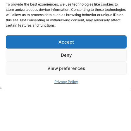
这样做是在团队中植入高效做法的最可靠途径。
To provide the best experiences, we use technologies like cookies to
store and/or access device information. Consenting to these technologies
will allow us to process data such as browsing behavior or unique IDs on
说到工作，人们是有选择的。你不能把他们拴在生产线
this site. Not consenting or withdrawing consent, may adversely affect
上。你必须创造一种环境，让他们愿意为你做最好的工
certain features and functions.
作。希望这十条关键原则能帮助你找出如何在你的组织
Accept
中做到这一点。
Deny
To find out more about how
View preferences
to keep your employees
productive and engaged in a
Privacy Policy
hybrid working environment
please contact
Rod Yapp.