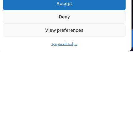
اشترك في
Accept
عدسة
Deny
القيادة
View preferences
منظور شهري منظم حول
سياسة الخصوصية
القيادة والتطور الوظيفي
التنفيذي والقوى التي
تشكل مستقبل العمل.
بإرسال عنوان بريدك
بدءاً من اللحظات المهنية
الإلكتروني، فإنك توافق على
المحورية إلى الاتجاهات
أن يتصل بك أحد ممثلي
الناشئة في القيادة
شيفيلد هاوورث
والاستراتيجية
والتكنولوجيا، نقدم رؤى
تمكّن المديرين التنفيذيين
اشتراك
من التعامل مع التغيير
واغتنام الفرص.