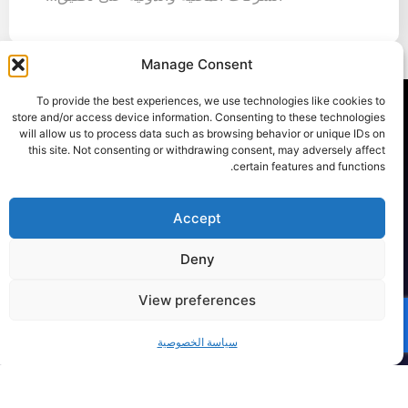
Manage Consent
To provide the best experiences, we use technologies like cookies to
store and/or access device information. Consenting to these technologies
will allow us to process data such as browsing behavior or unique IDs on
اشترك في
this site. Not consenting or withdrawing consent, may adversely affect
certain features and functions.
عدسة
Accept
القيادة
Deny
منظور شهري منظم حول
View preferences
القيادة والتطور الوظيفي
التنفيذي والقوى التي
تشكل مستقبل العمل.
سياسة الخصوصية
بإرسال عنوان بريدك
بدءاً من اللحظات المهنية
الإلكتروني، فإنك توافق على
المحورية إلى الاتجاهات
أن يتصل بك أحد ممثلي