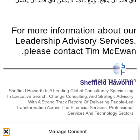
لأي قائد أن ينجح. ومع ذلك، لا يمكن لأي قائد أن يفشل.
For more information about our
Leadership Advisory Services,
.
please contact
Tim McEwan
ABOUT THE AUTHOR
Sheffield Haworth
Sheffield Haworth Is A Leading Global Consultancy Specialising
In Executive Search, Change Consulting, And Strategic Advisory
With A Strong Track Record Of Delivering People-Led
Transformation Across The Financial Services, Professional
Services And Technology Sectors.
Manage Consent