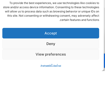
To provide the best experiences, we use technologies like cookies to
store and/or access device information. Consenting to these technologies
will allow us to process data such as browsing behavior or unique IDs on
this site. Not consenting or withdrawing consent, may adversely affect
certain features and functions.
Related Insights
Accept
Deny
View preferences
سياسة الخصوصية
4 مارس، 2026
لحظات مهنية محورية: تيم شيفيلد يجري مقابلة