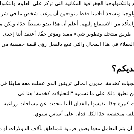
نولوجيا الجغرافية المكانية التي تركز على العلوم والتكنولو
نولوجيا ونشحذ أقلامنا فقط متوقعين أن يرغب شخص ما في شرائه
التأكد من الاستماع إليهم. أعلم أن هذا يبدو بسيطًا جدًا، ولكن م
طريق منتجك وتطوير شيء مفيد ومؤثر حقًا. أعتقد أننا إحدى
العملاء في هذا المجال والتي تبيع بالفعل رؤى قيمة حقيقية من ب
ديكم؟
خلفيتي في مجال البرمجيات كخدمة. مديري المالي تريفور الذي عملت معه سابقًا في
 نطبق ذلك على ما نسميه “التحليلات كخدمة” هنا في
بة مساحات كبيرة جدًا. نقيسها بالفدان لأننا نتحدث عن مساحات زراعية. 
 تكلفة منخفضة جدًا لكل فدان على أساس سنوي.
ن يتم التعامل معها بصور فردية للمناطق بآلاف الدولارات أو م