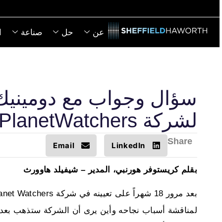
عن
حل
صناعة
ا
سؤال وجواب مع دومينيك إ
لشركة PlanetWatchers
Share
Email
LinkedIn
بقلم كريستوفر هورنبي، المدير – شيفيلد هاوورث
لمناقشة أسباب نجاحه وأين يرى أن الشركة ستذهب بعد ذل