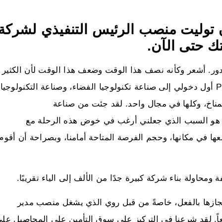
1 شهرًا منذ أن توليت منصب الرئيس التنفيذي لشركة
كر أنه مر 18 شهرًا في هذا الدور. أشعر وكأنه نصف هذا الوقت وضعف هذا الوقت لأن الكثير
الأمور قد حدثت. كان انتقالي إلى شركة PlanetWatchers أول دخولي إلى صناعة تكنولوجيا الفضاء، وصناعة التكنولوجيا
المناخ، وكلها في مجال واحد. لقد جئت من صناعة
 تماماً. وهذا هو السبب الذي جعلني أرغب في خوض هذه الرحلة مع
تي تم وضعها في مكانها، وحجم الفرصة المتاحة أمامنا، وبصراحة أن أقوم 
اولة بناء شركة كبيرة جدًا من الألف إلى الياء تقريبًا.
نجازها بالفعل، خاصةً من قبل روي الذي يشغل منصب مدير
عاً. لقد شرعنا في التركيز على سوق التأمين على المحاصيل على