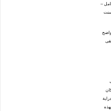
مل –
سنت
واضح
قى
كان
اية
ذه