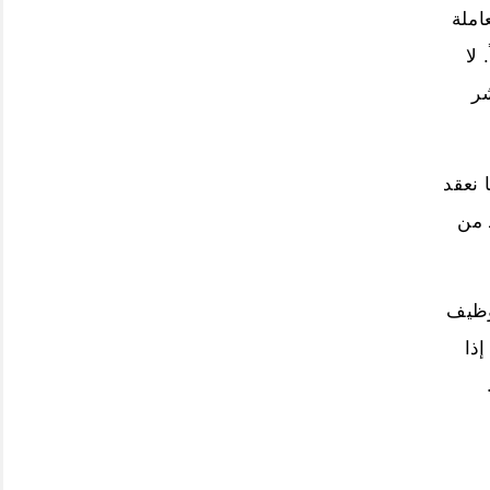
ملة
لا
ر
نعقد
 من
وظيف
ذا