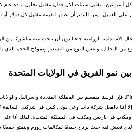
 كل أسبوعين، مقابل سنتات لكل فدان مقابل تحليل لمدة عام كا
ز على العميل، ومن المهم أن نظهر القيمة مقابل كل دولار أو 
ال الاستدامة الزراعية جاءنا دون أن نبحث عنه مباشرةً. من ال
وع من التحليل، ونفس النوع من التسعير ونموذج الحجم الذي يل
ين نمو الفريق في الولايات المتحدة
ج: إذا نظرت إلى ما نحن عليه الآن داخل PlanetWatchers، فإن فريقنا منقسم بين المملكة المتحدة وإسرائيل والولايات
لرغم من أن عددنا لا يتجاوز 20 شخصاً، إلا أننا بالفعل شركة ذات وعي دولي كبير. في شركتي السابقة 
ومكتب في باريس ومكتب في المملكة المتحدة، لذلك أنا على در
ذي نعيش فيه حيث نرتاح جميعًا لمكالمات زووم ونتمتع جميعًا به