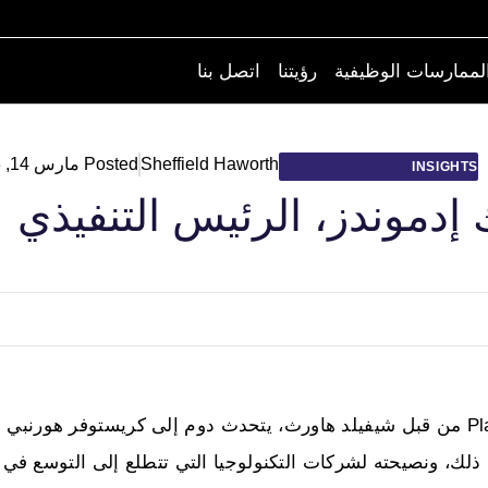
لممارسات الوظيفية
رؤيتنا
اتصل بنا
Sheffield Haworth
Posted
مارس 14, 2023
INSIGHTS
دموندز، الرئيس التنفيذي
بعد مرور 18 شهراً على تعيينه في شركة Planet Watchers من قبل شيفيلد هاورث، يتحدث دوم إلى كريستوفر هورنبي
ك، ونصيحته لشركات التكنولوجيا التي تتطلع إلى التوسع في