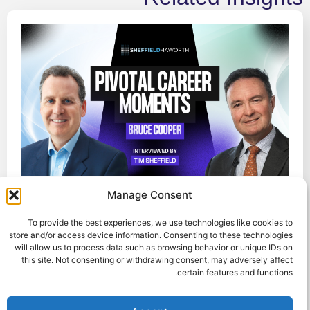
Manage Consent
4 مارس، 2026
لحظات مهنية محورية: تيم شيفيلد يجري مقابلة
To provide the best experiences, we use technologies like cookies to
مع سرين ماديبالي، رائد الأعمال المتسلسل،
store and/or access device information. Consenting to these technologies
will allow us to process data such as browsing behavior or unique IDs on
ورائد الأعمال المتسلسل، والتقني والمدافع عن
this site. Not consenting or withdrawing consent, may adversely affect
الشمول
certain features and functions.
في هذه الحلقة، يتحدث تيم شيفيلد، رئيس مجلس
إدارة شيفيلد هاوورث، مع سرين ماديبالي، رائد