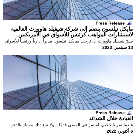
Press Release
مايكل نيلسون ينضم إلى شركة شيفيلد هاوورث العالمية
لاستشارات المواهب كرئيس للأسواق في الأمريكتين
يسرّ شيفيلد هاوورث أن ترحب بمايكل نيلسون مديراً إدارياً ورئيساً للأسواق
13 سبتمبر، 2023
في الأمريكتين,
Press Release
القيادة خلال الشدائد
عندما تمر بالجحيم، استمر في المضي قدمًا – ولا تدع ذلك يصيبك بالذعر
6 أكتوبر، 2022