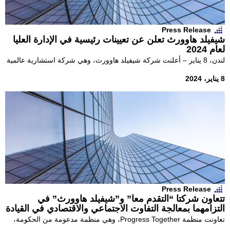
Press Release
شيفيلد هاوورث تعلن عن تعيينات رئيسية في الإدارة العليا
لعام 2024
لندن، 8 يناير – أعلنت شركة شيفيلد هاوورث، وهي شركة استشارية عالمية
في مجال الأفراد والتغيير التحويلي، عن سلسلة من
8 يناير، 2024
Press Release
تتعاون شركتا “التقدم معاً” و”شيفيلد هاوورث” في
التزامهما بمعالجة التفاوت الاجتماعي والاقتصادي في القيادة
العليا
تعاونت منظمة Progress Together، وهي منظمة مدعومة من الحكومة،