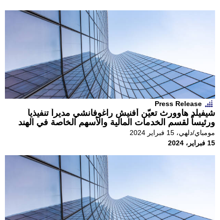
Press Release
شيفيلد هاوورث تعيّن أفنيش راغوفانشي مديراً تنفيذياً
ورئيساً لقسم الخدمات المالية والأسهم الخاصة في الهند
مومباي/دلهي، 15 فبراير 2024
15 فبراير، 2024