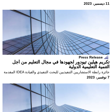
مع شيفيلد هاورث، وهي شركة استشارية رائدة في مجال استشارات
11 ديسمبر، 2023
الأفراد،
Press Release
تكريم هيلين تيودور لجهودها في مجال التعليم من أجل
التنمية التعليمية الدولية
جائزة رابطة الاستشاريين التنفيذيين للبحث التنفيذي والقيادة IDEA المقدمة
7 نوفمبر، 2023
في المؤتمر العالمي السنوي في لندن