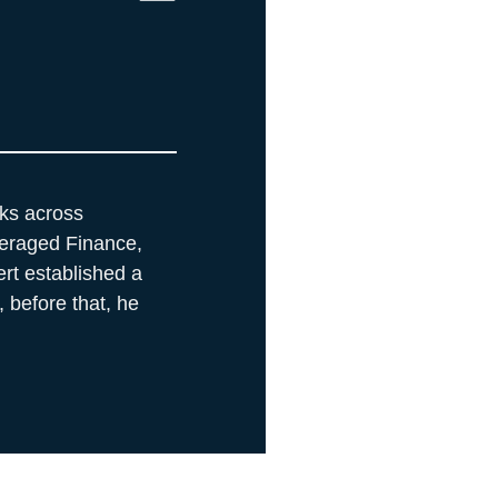
rks across
eraged Finance,
rt established a
 before that, he