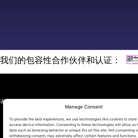
我们的包容性合作伙伴和认证：
谢菲尔德-霍沃斯是一家全球性咨询公司，成立于 1993 年
Manage Consent
万变的世界中赢得竞争优势。我们的愿
To provide the best experiences, we use technologies like cookies to store
access device information. Consenting to these technologies will allow us 
data such as browsing behavior or unique IDs on this site. Not consenting o
withdrawing consent, may adversely affect certain features and functions.