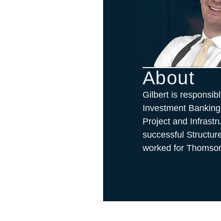
About
Gilbert is responsib
Investment Banking
Project and Infrast
successful Structur
worked for Thomson 