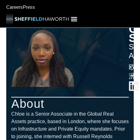
Careers
Press
C
S
Sen
Ass
欧
洲
About
Chloe is a Senior Associate in the Global Real
Assets practice, based in London, where she focuses
on Infrastructure and Private Equity mandates. Prior
to joining, she interned with Russell Reynolds