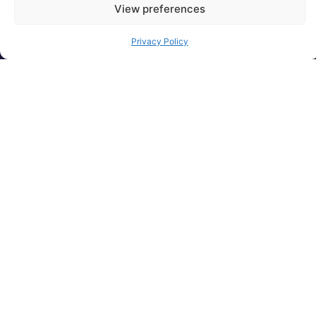
职业发展以及塑造未来
View preferences
工作的各种力量的观
点。
Privacy Policy
提交您的电子邮件地
从职业生涯的关键时刻
址，即表示您同意谢菲尔
到领导力、战略和技术
德-海沃氏的代表与您联
领域的新兴趋势，我们
系。
都能提供独到的见解，
帮助管理人员驾驭变
革、抓住机遇。
订阅
谢菲尔德-霍沃斯是一家全球性咨询公司，成立于 1993 年。我们年
复一年地将高管人员安置在具有重大影响力的岗位上，为客户在瞬
息万变的世界中赢得竞争优势。我们的愿景是成为全球领先的人才
和转型变革咨询公司。