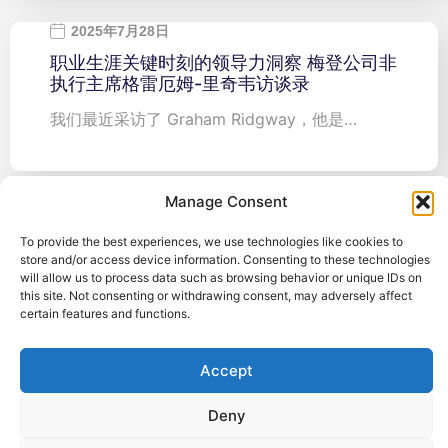
2025年7月28日
职业生涯关键时刻的领导力洞察 梅登公司非
执行主席格雷厄姆-里奇韦访谈录
我们最近采访了 Graham Ridgway，他是…
Manage Consent
To provide the best experiences, we use technologies like cookies to
store and/or access device information. Consenting to these technologies
will allow us to process data such as browsing behavior or unique IDs on
注册订阅
this site. Not consenting or withdrawing consent, may adversely affect
certain features and functions.
《领导力
Accept
视角
Deny
每月精选领导力、高管