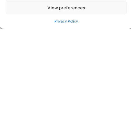
View preferences
Privacy Policy
2026年3月4日
职业生涯的关键时刻：蒂姆-谢菲尔德（Tim
Sheffield）采访连续创业者、技术专家和包
容性倡导者斯林-马迪帕利（Srin Madipalli
在本期节目中，谢菲尔德-霍沃斯公司（Sheffie…
2025年7月28日
通过更新您的技术堆栈来提高影响力。这里
有一个 10 步框架
如果 “维持正常运转 “实…