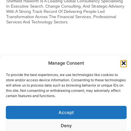
Sheffield Haworth Is A Leading Global Consultancy Specialising
In Executive Search, Change Consulting, And Strategic Advisory
With A Strong Track Record Of Delivering People-Led
Transformation Across The Financial Services, Professional
Services And Technology Sectors.
Manage Consent
To provide the best experiences, we use technologies like cookies to
Related Insights
store and/or access device information. Consenting to these technologies
will allow us to process data such as browsing behavior or unique IDs on
this site. Not consenting or withdrawing consent, may adversely affect
certain features and functions.
Accept
Deny