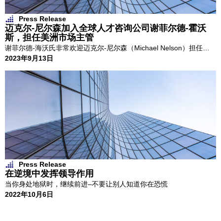
Press Release
迈克尔-尼尔森加入全球人才咨询公司谢菲尔德-霍沃
斯，担任美洲市场主管
谢菲尔德-海沃氏非常欢迎迈克尔-尼尔森（Michael Nelson）担任常
2023年9月13日
务董事兼美洲市场主管、
Press Release
在逆境中发挥领导作用
当你身处地狱时，继续前进–不要让别人知道你在恐慌
2022年10月6日