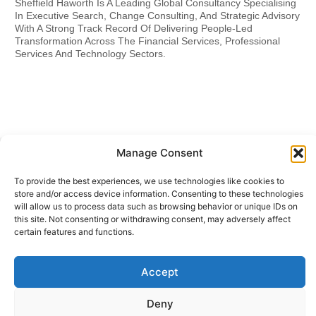
Sheffield Haworth Is A Leading Global Consultancy Specialising
In Executive Search, Change Consulting, And Strategic Advisory
With A Strong Track Record Of Delivering People-Led
Transformation Across The Financial Services, Professional
Services And Technology Sectors.
Manage Consent
To provide the best experiences, we use technologies like cookies to
Related Insights
store and/or access device information. Consenting to these technologies
will allow us to process data such as browsing behavior or unique IDs on
this site. Not consenting or withdrawing consent, may adversely affect
certain features and functions.
Accept
Deny