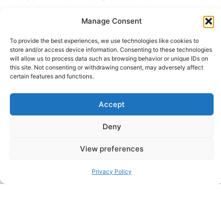
归根结底，除了加快技术战略的实施，企业可能还会从
Manage Consent
部署人工智能来处理重复性工作，为员工腾出更多创造
性时间的做法中获益匪浅：
To provide the best experiences, we use technologies like cookies to
store and/or access device information. Consenting to these technologies
“我看到路透社正在拥抱人工智能，并研究如何丰富其行
will allow us to process data such as browsing behavior or unique IDs on
业。现在你可能会想，新闻业作为一个行业肯定会被人
this site. Not consenting or withdrawing consent, may adversely affect
工智能颠覆吧？但实际上，他们希望为记者们分担琐碎
certain features and functions.
的工作，腾出时间进行创造性的写作和研究。而这不正
是任何人工作中最令人兴奋的部分吗？
Accept
由于本文
Deny
调至 Avanade 担任全球零售和消费品业务主管
View preferences
Privacy Policy
ABOUT THE AUTHOR
Sheffield Haworth
Sheffield Haworth Is A Leading Global Consultancy Specialising
In Executive Search, Change Consulting, And Strategic Advisory